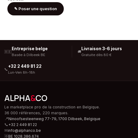
✎
Poser une question
Entreprise belge
Livraison 3-6 jours
🇧🇪
🚚
Basée à Dilbeek BE
Gratuite dès 80 €
+32 2 449 81 22
📞
Lun-Ven 8h-18h
ALPHA
&
CO
Le marketplace pro de la construction en Belgique.
36 000 références, 220 marques.
📍
Ninoofsesteenweg 77-79, 1700 Dilbeek,
Belgique
📞
+32 2 449 81 22
✉
info@alphanco.be
🆔
BE 1028.386.674