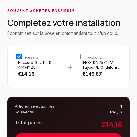
SOUVENT ACHETÉS ENSEMBLE
Complétez votre installation
Économisez sur la pose en commandant tout d'un coup.
ALPHA&CO
ALPHA&CO
Raccord Gaz Plt Droit
INOX DN25×15M
+
4/4MX25
Tuyau Plt Ondule EN
Rouleau Gaine Jaune
€
14,16
€
149,87
Articles sélectionnés
1
Sous-total
€
14,16
€
14,16
Total panier