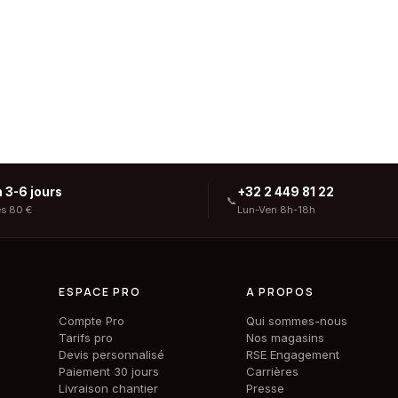
n 3-6 jours
+32 2 449 81 22
📞
ès 80 €
Lun-Ven 8h-18h
ESPACE PRO
A PROPOS
Compte Pro
Qui sommes-nous
Tarifs pro
Nos magasins
Devis personnalisé
RSE Engagement
Paiement 30 jours
Carrières
Livraison chantier
Presse