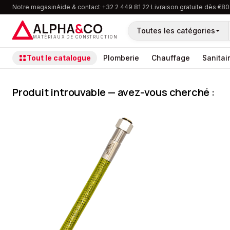
Notre magasin
Aide & contact
·
+32 2 449 81 22
·
Livraison gratuite dès €80
ALPHA
&
CO
Toutes les catégories
MATÉRIAUX DE CONSTRUCTION
Tout le catalogue
Plomberie
Chauffage
Sanitai
Produit introuvable — avez-vous cherché :