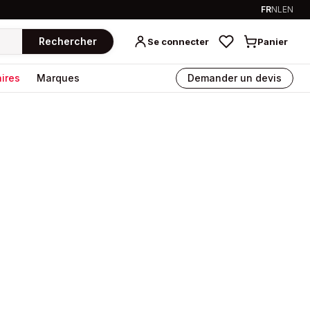
FR
NL
EN
Rechercher
Se connecter
Panier
ires
Marques
Demander un devis