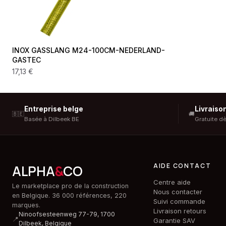
INOX GASSLANG M24-100CM-NEDERLAND-
GASTEC
17,13 €
Entreprise belge
Livraiso
🇧🇪
🚚
Basée à Dilbeek BE
Gratuite d
AIDE CONTACT
ALPHA
&
CO
Centre aide
Le marketplace pro de la construction
Nous contacter
en Belgique. 36 000 références, 220
Suivi commande
marques.
Livraison retours
Ninoofsesteenweg 77-79, 1700
📍
Garantie SAV
Dilbeek,
Belgique