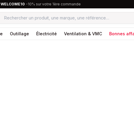
·
WELCOME10
−10% sur votre 1ère commande
re
Outillage
Électricité
Ventilation & VMC
Bonnes affa