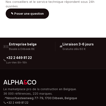
Nos conseillers et le service technique répondent sous 24h
ouvrées.
✎
Poser une question
Entreprise belge
Livraison 3-6 jours
🇧🇪
🚚
Basée à Dilbeek BE
Gratuite dès 80 €
+32 2 449 81 22
📞
Lun-Ven 8h-18h
ALPHA
&
CO
Le marketplace pro de la construction en Belgique.
36 000 références, 220 marques.
📍
Ninoofsesteenweg 77-79, 1700 Dilbeek,
Belgique
📞
+32 2 449 81 22