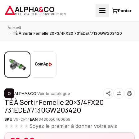
ALPHA
&
CO
Panier
MATÉRIAUX DE CONSTRUCTION
Accueil
›
TÉ À Sertir Femelle 20×3/4FX20 731EDE//7130GW203420
1
/
2
PROMOTION
G
ALPHA&CO
·
Voir le catalogue
TÉ À Sertir Femelle 20×3/4FX20
731EDE//7130GW203420
SKU
VG-CP14
EAN
3430650460669
Soyez le premier à donner votre avis
★★★★★