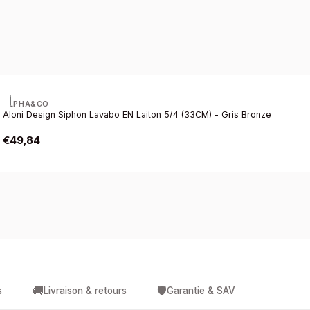
ALPHA&CO
Aloni Design Siphon Lavabo EN Laiton 5/4 (33CM) - Gris Bronze
€
49,84
🚚
🛡️
s
Livraison & retours
Garantie & SAV