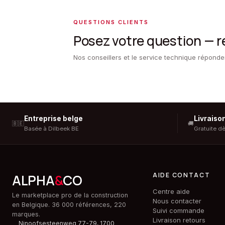
QUESTIONS CLIENTS
Posez votre question — 
Nos conseillers et le service technique répond
Entreprise belge
Livraiso
🇧🇪
🚚
Basée à Dilbeek BE
Gratuite d
AIDE CONTACT
ALPHA
&
CO
Centre aide
Le marketplace pro de la construction
Nous contacter
en Belgique. 36 000 références, 220
Suivi commande
marques.
Livraison retours
Ninoofsesteenweg 77-79, 1700