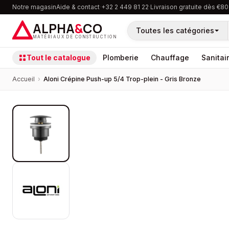
Notre magasin
Aide & contact
·
+32 2 449 81 22
·
Livraison gratuite dès €80
ALPHA
&
CO
Toutes les catégories
MATÉRIAUX DE CONSTRUCTION
Tout le catalogue
Plomberie
Chauffage
Sanitai
Accueil
›
Aloni Crépine Push-up 5/4 Trop-plein - Gris Bronze
PROMOTION