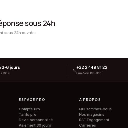
réponse sous 24h
ent sous 24h ouvrées.
n 3-6 jours
+32 2 449 81 22
📞
ès 80 €
Lun-Ven 8h-18h
ESPACE PRO
A PROPOS
Compte Pro
Qui sommes-nous
Tarifs pro
Nos magasins
Devis personnalisé
RSE Engagement
Paiement 30 jours
Carrières