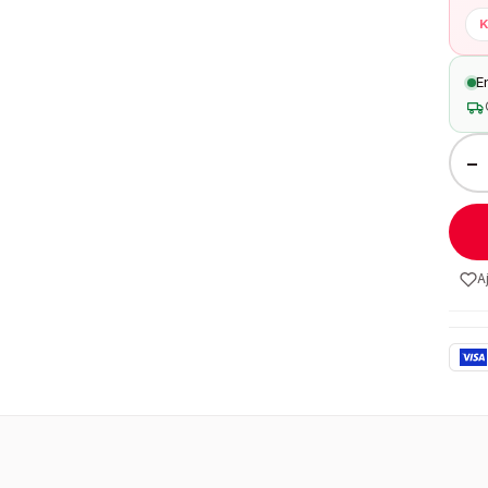
K
E
−
A