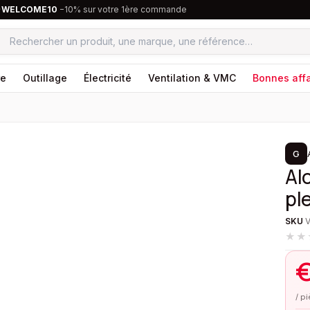
·
WELCOME10
−10% sur votre 1ère commande
re
Outillage
Électricité
Ventilation & VMC
Bonnes affa
1
/
2
G
Al
pl
SKU
★★
/ p