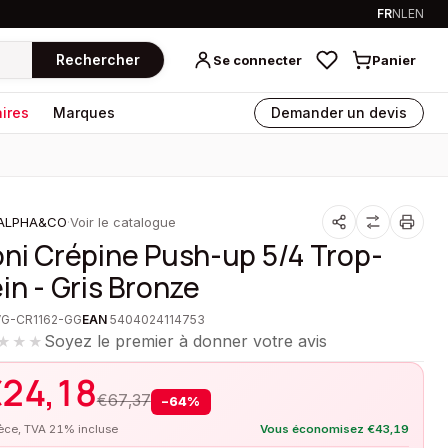
FR
NL
EN
Rechercher
Se connecter
Panier
ires
Marques
Demander un devis
ALPHA&CO
·
Voir le catalogue
oni Crépine Push-up 5/4 Trop-
ein - Gris Bronze
VG-CR1162-GG
EAN
5404024114753
Soyez le premier à donner votre avis
★★★
€
24,18
€
67,37
−
64
%
ièce, TVA 21% incluse
Vous économisez
€
43,19