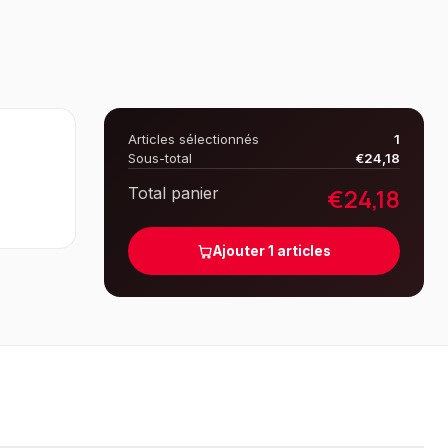
Articles sélectionnés
1
Sous-total
€
24,18
€
24,18
Total panier
Ajouter
1
articles