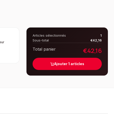
Articles sélectionnés
1
Sous-total
€
42,16
eur
€
42,16
Total panier
-
Ajouter
1
articles