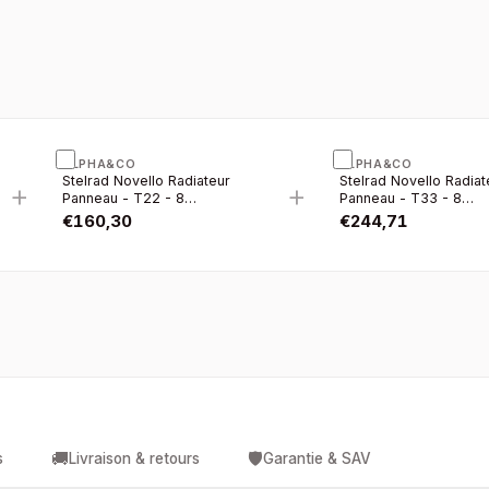
ALPHA&CO
ALPHA&CO
Stelrad Novello Radiateur
Stelrad Novello Radiat
+
+
Panneau - T22 - 8
Panneau - T33 - 8
Raccordements -
Raccordements -
€
160,30
€
244,71
700×500MM - 981W - Blanc
700×500MM - 1356W 
Brillant
Blanc Brillant
🚚
🛡️
s
Livraison & retours
Garantie & SAV