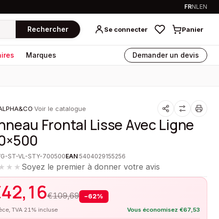
FR
NL
EN
Rechercher
Se connecter
Panier
ires
Marques
Demander un devis
ALPHA&CO
·
Voir le catalogue
nneau Frontal Lisse Avec Ligne
0×500
VG-ST-VL-STY-700500
EAN
5404029155256
Soyez le premier à donner votre avis
★★★
€
42,16
€
109,69
−
62
%
ièce, TVA 21% incluse
Vous économisez
€
67,53