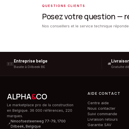
QUESTIONS CLIENTS
Posez votre question — 
Nos conseillers et le service technique répond
Entreprise belge
Livraiso
🇧🇪
🚚
Basée à Dilbeek BE
Gratuite d
AIDE CONTACT
ALPHA
&
CO
Centre aide
Le marketplace pro de la construction
Nous contacter
en Belgique. 36 000 références, 220
Suivi commande
marques.
Livraison retours
Ninoofsesteenweg 77-79, 1700
📍
Garantie SAV
Dilbeek,
Belgique