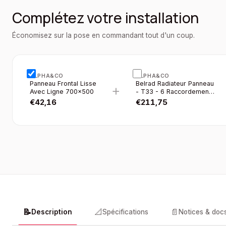
Complétez votre installation
Économisez sur la pose en commandant tout d'un coup.
ALPHA&CO
ALPHA&CO
Panneau Frontal Lisse
Belrad Radiateur Panneau
+
Avec Ligne 700×500
- T33 - 6 Raccordements
- 700×500MM - 1356W -
€
42,16
€
211,75
Blanc Brillant
📝
📐
📄
Description
Spécifications
Notices & doc