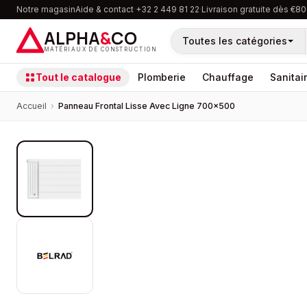
Notre magasin
Aide & contact
·
+32 2 449 81 22
·
Livraison gratuite dès €80
ALPHA
&
CO
Toutes les catégories
MATÉRIAUX DE CONSTRUCTION
Tout le catalogue
Plomberie
Chauffage
Sanitai
Accueil
›
Panneau Frontal Lisse Avec Ligne 700×500
PROMOTION