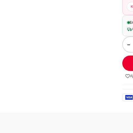
K
E
−
A