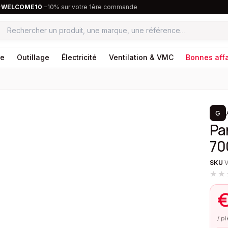
·
WELCOME10
−10% sur votre 1ère commande
re
Outillage
Électricité
Ventilation & VMC
Bonnes affa
1
/
2
G
Pa
70
SKU
★★
/ p