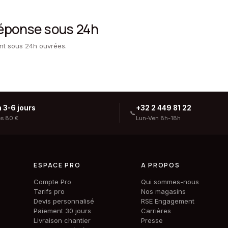
réponse sous 24h
ent sous 24h ouvrées.
n 3-6 jours
+32 2 449 81 22
📞
ès 80 €
Lun-Ven 8h-18h
ESPACE PRO
A PROPOS
Compte Pro
Qui sommes-nous
Tarifs pro
Nos magasins
Devis personnalisé
RSE Engagement
Paiement 30 jours
Carrières
Livraison chantier
Presse