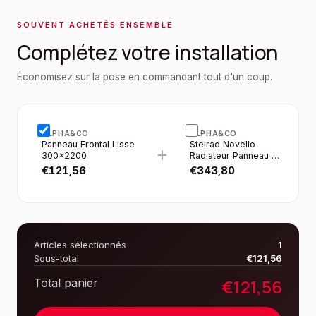
SOUVENT ACHETÉS ENSEMBLE
Complétez votre installation
Économisez sur la pose en commandant tout d'un coup.
ALPHA&CO
ALPHA&CO
Panneau Frontal Lisse
Stelrad Novello
+
300×2200
Radiateur Panneau -
T22 - 8
€
121,56
€
343,80
Raccordements -
300×2200MM -
2160W - Blanc Brillant
Articles sélectionnés
1
Sous-total
€
121,56
€
121,56
Total panier