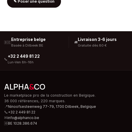
✎
Poser une question
Entreprise belge
Livraison 3-6 jours
🇧🇪
🚚
Basée à Dilbeek BE
Gratuite dès 80 €
+32 2 449 81 22
📞
Lun-Ven 8h-18h
ALPHA
&
CO
Le marketplace pro de la construction en Belgique.
36 000 références, 220 marques.
📍
Ninoofsesteenweg 77-79, 1700 Dilbeek,
Belgique
📞
+32 2 449 81 22
✉
info@alphanco.be
🆔
BE 1028.386.674