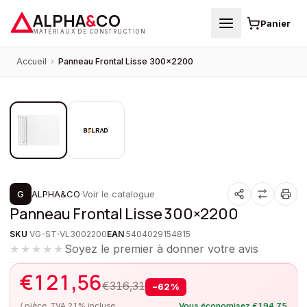
ALPHA
&
CO
Panier
MATÉRIAUX DE CONSTRUCTION
Accueil
›
Panneau Frontal Lisse 300×2200
1
/
2
PROMOTION
G
ALPHA&CO
·
Voir le catalogue
Panneau Frontal Lisse 300×2200
SKU
VG-ST-VL3002200
EAN
5404029154815
Soyez le premier à donner votre avis
★★★★★
€
121,56
€
316,31
−
62
%
/ pièce, TVA 21% incluse
Vous économisez
€
194,75