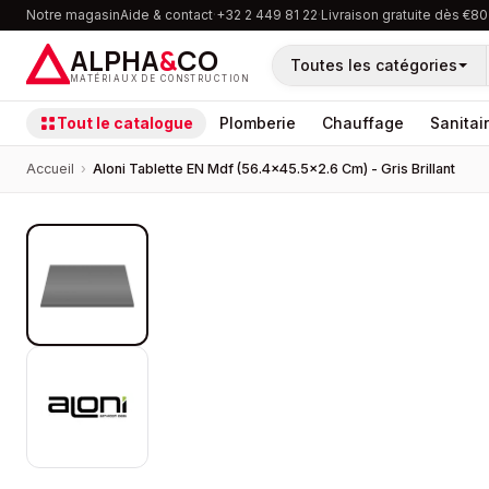
Notre magasin
Aide & contact
·
+32 2 449 81 22
·
Livraison gratuite dès €80
ALPHA
&
CO
Toutes les catégories
MATÉRIAUX DE CONSTRUCTION
Tout le catalogue
Plomberie
Chauffage
Sanitai
Accueil
›
Aloni Tablette EN Mdf (56.4×45.5×2.6 Cm) - Gris Brillant
PROMOTION