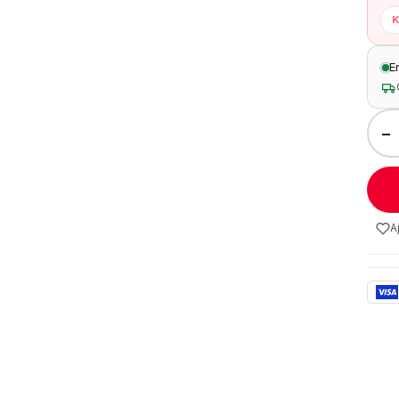
K
E
−
A