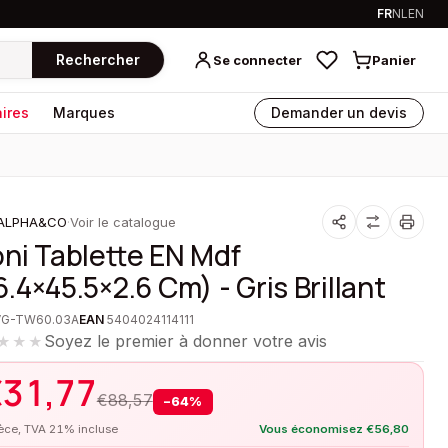
FR
NL
EN
Rechercher
Se connecter
Panier
ires
Marques
Demander un devis
ALPHA&CO
·
Voir le catalogue
oni Tablette EN Mdf
6.4×45.5×2.6 Cm) - Gris Brillant
VG-TW60.03A
EAN
5404024114111
Soyez le premier à donner votre avis
★★★
€
31,77
€
88,57
−
64
%
ièce, TVA 21% incluse
Vous économisez
€
56,80