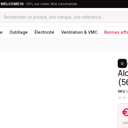
·
WELCOME10
−10% sur votre 1ère commande
re
Outillage
Électricité
Ventilation & VMC
Bonnes affa
1
/
2
G
Al
(5
SKU
★★
/ p