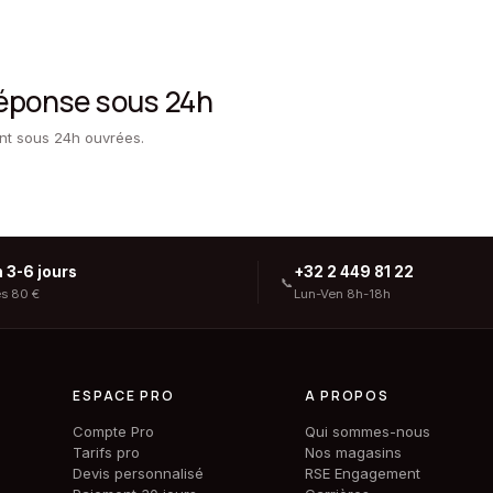
réponse sous 24h
ent sous 24h ouvrées.
n 3-6 jours
+32 2 449 81 22
📞
ès 80 €
Lun-Ven 8h-18h
ESPACE PRO
A PROPOS
Compte Pro
Qui sommes-nous
Tarifs pro
Nos magasins
Devis personnalisé
RSE Engagement