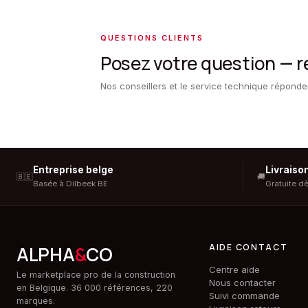
QUESTIONS CLIENTS
Posez votre question — 
Nos conseillers et le service technique répond
Entreprise belge
Livraiso
🇧🇪
🚚
Basée à Dilbeek BE
Gratuite d
AIDE CONTACT
ALPHA
&
CO
Centre aide
Le marketplace pro de la construction
Nous contacter
en Belgique. 36 000 références, 220
Suivi commande
marques.