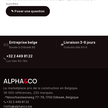
ouvrées.
✎
Poser une question
Entreprise belge
Livraison 3-6 jours
🇧🇪
🚚
Basée à Dilbeek BE
Gratuite dès 80 €
+32 2 449 81 22
📞
Lun-Ven 8h-18h
ALPHA
&
CO
Le marketplace pro de la construction en Belgique.
36 000 références, 220 marques.
📍
Ninoofsesteenweg 77-79, 1700 Dilbeek,
Belgique
📞
+32 2 449 81 22
✉
info@alphanco.be