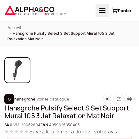
ALPHA
&
CO
Panier
MATÉRIAUX DE CONSTRUCTION
Accueil
›
Hansgrohe Pulsify Select S Set Support Mural 105 3 Jet
Relaxation Mat Noir
1
/
1
G
hansgrohe
·
Voir le catalogue
Hansgrohe Pulsify Select S Set Support
Mural 105 3 Jet Relaxation Mat Noir
SKU
VM-20062604
EAN
4059625358405
Soyez le premier à donner votre avis
★★★★★