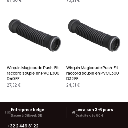
87,66 €
75,21 €
Wirquin Magicoude Push-Fit
Wirquin Magicoude Push-Fit
raccord souple en PVC L300
raccord souple en PVC L300
D40 FF
D32 FF
27,32 €
24,31 €
Entreprise belge
Livraison 3-6 jours
🇧🇪
🚚
Basée à Dilbeek BE
Gratuite dès 80 €
+32 2 449 81 22