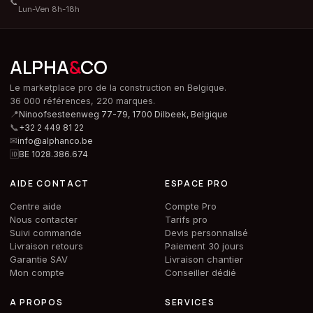
📞
Lun-Ven 8h-18h
ALPHA
&
CO
Le marketplace pro de la construction en Belgique.
36 000 références, 220 marques.
📍
Ninoofsesteenweg 77-79, 1700 Dilbeek,
Belgique
📞
+32 2 449 81 22
✉
info@alphanco.be
🆔
BE 1028.386.674
AIDE CONTACT
ESPACE PRO
Centre aide
Compte Pro
Nous contacter
Tarifs pro
Suivi commande
Devis personnalisé
Livraison retours
Paiement 30 jours
Garantie SAV
Livraison chantier
Mon compte
Conseiller dédié
A PROPOS
SERVICES