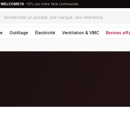
·
WELCOME10
−10% sur votre 1ère commande
re
Outillage
Électricité
Ventilation & VMC
Bonnes affa