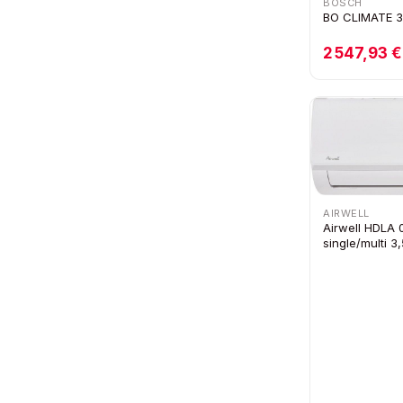
BOSCH
BO CLIMATE 3
2 547,93 €
AIRWELL
Airwell HDLA 0
single/multi 