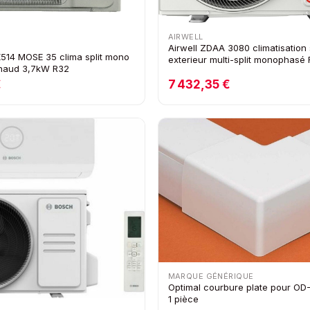
AIRWELL
Airwell ZDAA 3080 climatisation s
K514 MOSE 35 clima split mono
exterieur multi-split monophasé
chaud 3,7kW R32
€
7 432,35 €
MARQUE GÉNÉRIQUE
Optimal courbure plate pour O
1 pièce