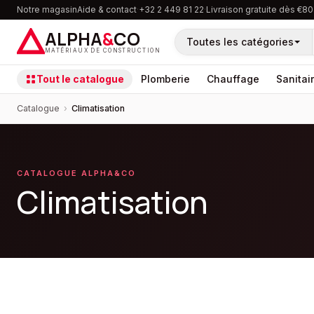
Notre magasin
Aide & contact
·
+32 2 449 81 22
·
Livraison gratuite dès €80
ALPHA
&
CO
Toutes les catégories
MATÉRIAUX DE CONSTRUCTION
Tout le catalogue
Plomberie
Chauffage
Sanitai
Catalogue
›
Climatisation
CATALOGUE ALPHA&CO
Climatisation