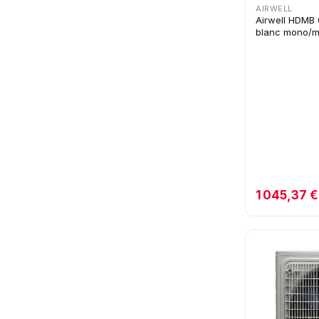
AIRWELL
Airwell HDMB 0
blanc mono/mu
1 045,37 €