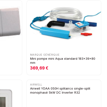
MARQUE GÉNÉRIQUE
Mini pompe mini Aqua standard 183x39x80
mm
369,69 €
AIRWELL
Airwell YDAA 050H splitairco single-split
monophasé 5kW DC Inverter R32