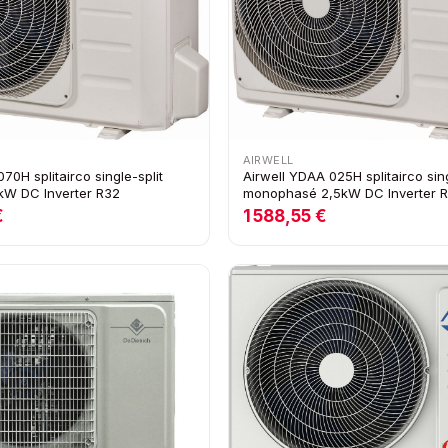
AIRWELL
70H splitairco single-split
Airwell YDAA 025H splitairco sing
W DC Inverter R32
monophasé 2,5kW DC Inverter 
€
1 588,55 €