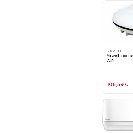
AIRWELL
Airwell acces
WiFi
106,59 €