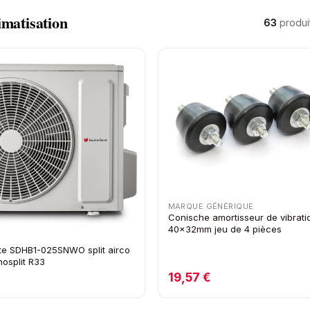
imatisation
63
produi
MARQUE GÉNÉRIQUE
Conische amortisseur de vibrati
40x32mm jeu de 4 pièces
Lite SDHB1-025SNWO split airco
nosplit R33
€
19,57 €