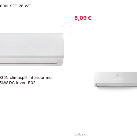
000I-SET 26 WE
8,09 €
35N climasplit intérieur mur
3,5kW DC Invert R32
BULEX