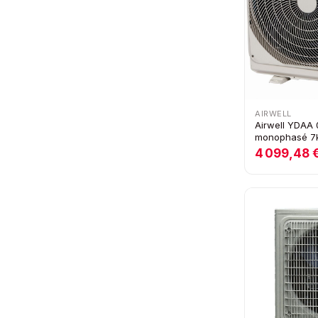
AIRWELL
Airwell YDAA 0
monophasé 7k
4 099,48 