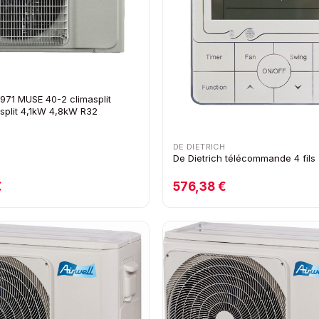
H971 MUSE 40-2 climasplit
isplit 4,1kW 4,8kW R32
DE DIETRICH
De Dietrich télécommande 4 fils
€
576,38 €