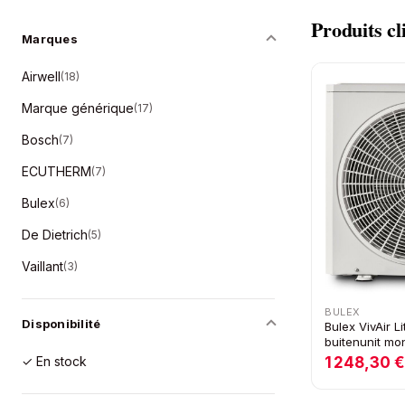
Produits
cl
Marques
Airwell
(
18
)
Marque générique
(
17
)
Bosch
(
7
)
ECUTHERM
(
7
)
Bulex
(
6
)
De Dietrich
(
5
)
Vaillant
(
3
)
BULEX
Disponibilité
Bulex VivAir 
buitenunit mo
1 248,30 
✓ En stock