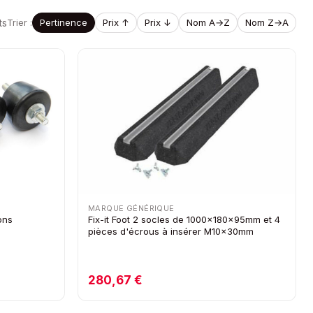
ts
Trier :
Pertinence
Prix ↑
Prix ↓
Nom A→Z
Nom Z→A
MARQUE GÉNÉRIQUE
ons
Fix-it Foot 2 socles de 1000x180x95mm et 4
pièces d'écrous à insérer M10x30mm
280,67 €