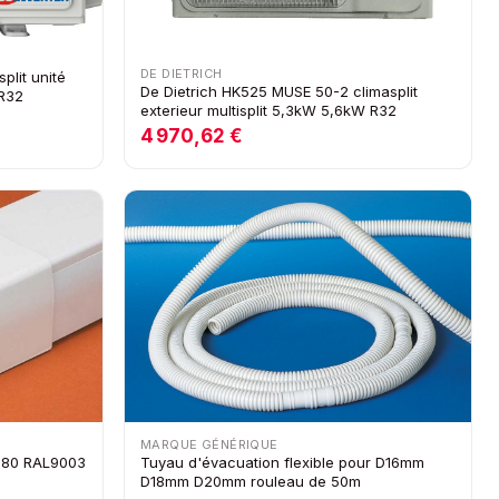
DE DIETRICH
plit unité
De Dietrich HK525 MUSE 50-2 climasplit
 R32
exterieur multisplit 5,3kW 5,6kW R32
4 970,62 €
MARQUE GÉNÉRIQUE
D-80 RAL9003
Tuyau d'évacuation flexible pour D16mm
D18mm D20mm rouleau de 50m