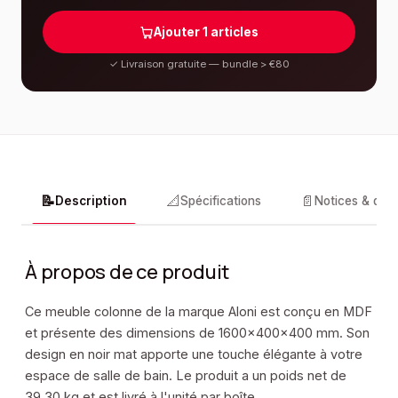
Ajouter
1
articles
✓
Livraison gratuite — bundle > €80
📝
📐
📄
Description
Spécifications
Notices & doc
À propos de ce produit
Ce meuble colonne de la marque Aloni est conçu en MDF
et présente des dimensions de 1600x400x400 mm. Son
design en noir mat apporte une touche élégante à votre
espace de salle de bain. Le produit a un poids net de
39,30 kg et est livré à l'unité par boîte.