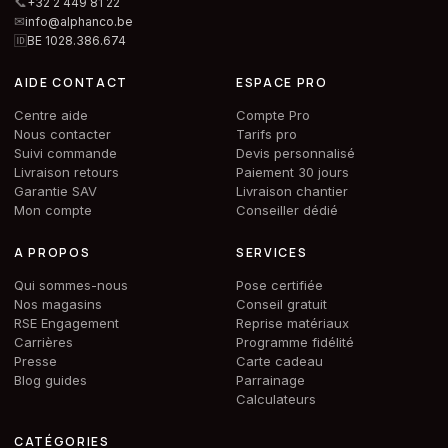
📞
+32 2 449 81 22
✉
info@alphanco.be
🆔
BE 1028.386.674
AIDE CONTACT
ESPACE PRO
Centre aide
Compte Pro
Nous contacter
Tarifs pro
Suivi commande
Devis personnalisé
Livraison retours
Paiement 30 jours
Garantie SAV
Livraison chantier
Mon compte
Conseiller dédié
A PROPOS
SERVICES
Qui sommes-nous
Pose certifiée
Nos magasins
Conseil gratuit
RSE Engagement
Reprise matériaux
Carrières
Programme fidélité
Presse
Carte cadeau
Blog guides
Parrainage
Calculateurs
CATÉGORIES