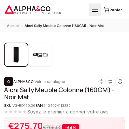
ALPHA
&
CO
Panier
MATÉRIAUX DE CONSTRUCTION
Accueil
›
Aloni Sally Meuble Colonne (160CM) - Noir Mat
1
/
2
PROMOTION
G
ALPHA&CO
·
Voir le catalogue
Aloni Sally Meuble Colonne (160CM) -
Noir Mat
SKU
VG-BD160.06
EAN
5404024113282
Soyez le premier à donner votre avis
★★★★★
€
275,70
€
768,65
−
64
%