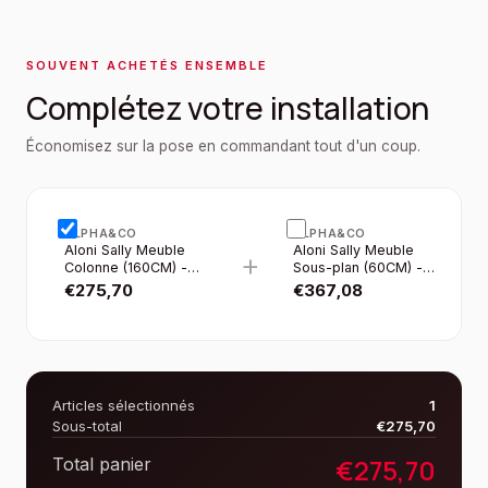
SOUVENT ACHETÉS ENSEMBLE
Complétez votre installation
Économisez sur la pose en commandant tout d'un coup.
ALPHA&CO
ALPHA&CO
Aloni Sally Meuble
Aloni Sally Meuble
+
Colonne (160CM) -
Sous-plan (60CM) -
Noir Mat
Noir Mat
€
275,70
€
367,08
Articles sélectionnés
1
Sous-total
€
275,70
€
275,70
Total panier