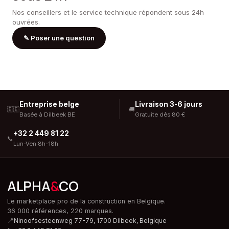
Nos conseillers et le service technique répondent sous 24h
ouvrées.
✎
Poser une question
Entreprise belge
Livraison 3-6 jours
🇧🇪
🚚
Basée à Dilbeek BE
Gratuite dès 80 €
+32 2 449 81 22
📞
Lun-Ven 8h-18h
ALPHA
&
CO
Le marketplace pro de la construction en Belgique.
36 000 références, 220 marques.
📍
Ninoofsesteenweg 77-79, 1700 Dilbeek,
Belgique