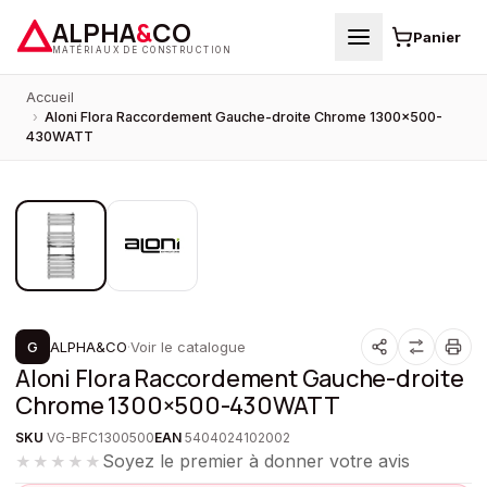
ALPHA
&
CO
Panier
MATÉRIAUX DE CONSTRUCTION
Accueil
›
Aloni Flora Raccordement Gauche-droite Chrome 1300×500-
430WATT
1
/
2
PROMOTION
G
ALPHA&CO
·
Voir le catalogue
Aloni Flora Raccordement Gauche-droite
Chrome 1300×500-430WATT
SKU
VG-BFC1300500
EAN
5404024102002
Soyez le premier à donner votre avis
★★★★★