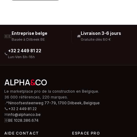
Entreprise belge
Livraison 3-6 jours
🇧🇪
🚚
Basée à Dilbeek BE
Gratuite dès 80 €
+32 2 449 81 22
📞
Lun-Ven 8h-18h
ALPHA
&
CO
Le marketplace pro de la construction en Belgique.
36 000 références, 220 marques.
📍
Ninoofsesteenweg 77-79, 1700 Dilbeek,
Belgique
📞
+32 2 449 81 22
✉
info@alphanco.be
🆔
BE 1028.386.674
AIDE CONTACT
ESPACE PRO