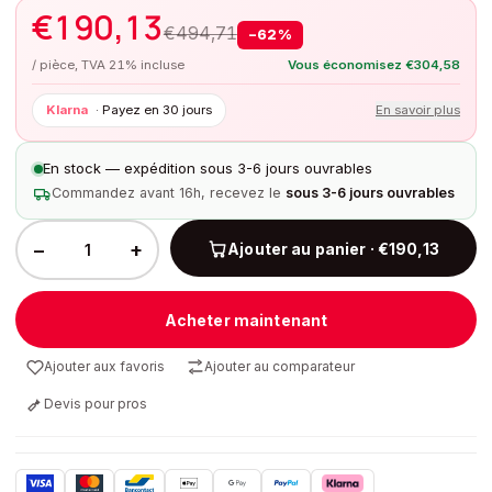
€
190,13
€
494,71
−
62
%
/ pièce, TVA 21% incluse
Vous économisez
€
304,58
Klarna
·
Payez en 30 jours
En savoir plus
En stock — expédition sous 3-6 jours ouvrables
Commandez avant 16h, recevez le
sous 3-6 jours ouvrables
−
+
Ajouter au panier · €190,13
Acheter maintenant
Ajouter aux favoris
Ajouter au comparateur
Devis pour pros