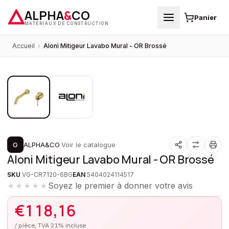
ALPHA
&
CO
Panier
MATÉRIAUX DE CONSTRUCTION
Accueil
›
Aloni Mitigeur Lavabo Mural - OR Brossé
1
/
2
G
ALPHA&CO
·
Voir le catalogue
Aloni Mitigeur Lavabo Mural - OR Brossé
SKU
VG-CR7120-6BG
EAN
5404024114517
Soyez le premier à donner votre avis
★★★★★
€
118,16
/ pièce, TVA 21% incluse