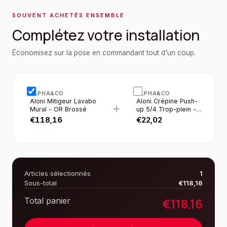
SOUVENT ACHETÉS ENSEMBLE
Complétez votre installation
Économisez sur la pose en commandant tout d'un coup.
ALPHA&CO
ALPHA&CO
Aloni Mitigeur Lavabo
Aloni Crépine Push-
+
Mural - OR Brossé
up 5/4 Trop-plein -
OR Brossé
€
118,16
€
22,02
Articles sélectionnés
1
Sous-total
€
118,16
€
118,16
Total panier