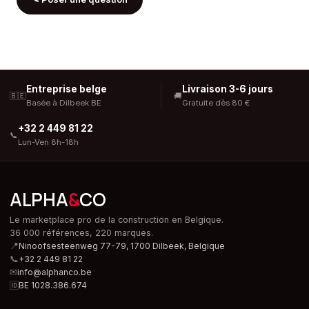
Entreprise belge
Livraison 3-6 jours
🇧🇪
🚚
Basée à Dilbeek BE
Gratuite dès 80 €
+32 2 449 81 22
📞
Lun-Ven 8h-18h
ALPHA
&
CO
Le marketplace pro de la construction en Belgique.
36 000 références, 220 marques.
📍
Ninoofsesteenweg 77-79, 1700 Dilbeek,
Belgique
📞
+32 2 449 81 22
✉
info@alphanco.be
🆔
BE 1028.386.674