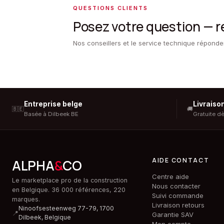
QUESTIONS CLIENTS
Posez votre question — 
Nos conseillers et le service technique répond
Entreprise belge
Livraiso
🇧🇪
🚚
Basée à Dilbeek BE
Gratuite d
AIDE CONTACT
ALPHA
&
CO
Centre aide
Le marketplace pro de la construction
Nous contacter
en Belgique. 36 000 références, 220
Suivi commande
marques.
Livraison retours
Ninoofsesteenweg 77-79, 1700
📍
Garantie SAV
Dilbeek,
Belgique