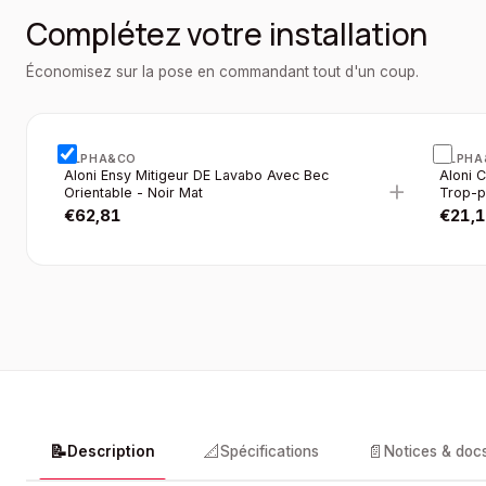
Complétez votre installation
Économisez sur la pose en commandant tout d'un coup.
ALPHA&CO
ALPHA
Aloni Ensy Mitigeur DE Lavabo Avec Bec
Aloni 
+
Orientable - Noir Mat
Trop-p
€
62,81
€
21,
📝
📐
📄
Description
Spécifications
Notices & doc