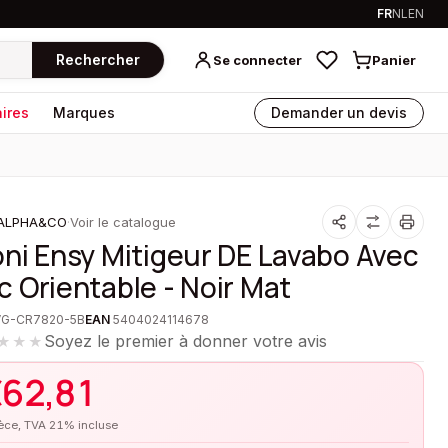
FR
NL
EN
Rechercher
Se connecter
Panier
ires
Marques
Demander un devis
ALPHA&CO
·
Voir le catalogue
oni Ensy Mitigeur DE Lavabo Avec
c Orientable - Noir Mat
VG-CR7820-5B
EAN
5404024114678
Soyez le premier à donner votre avis
★★★
€
62,81
ièce, TVA 21% incluse