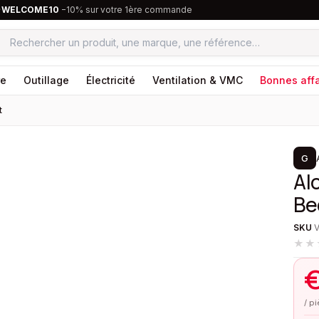
·
WELCOME10
−10% sur votre 1ère commande
re
Outillage
Électricité
Ventilation & VMC
Bonnes affa
t
1
/
2
G
Al
Be
SKU
★★
/ p