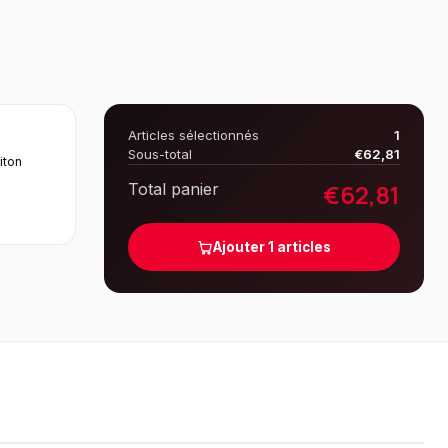
Articles sélectionnés
1
Sous-total
€
62,81
iton
€
62,81
Total panier
Ajouter
1
articles