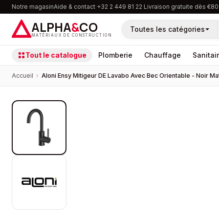
Notre magasin
Aide & contact
·
+32 2 449 81 22
·
Livraison gratuite dès €80
ALPHA
&
CO
Toutes les catégories
MATÉRIAUX DE CONSTRUCTION
Tout le catalogue
Plomberie
Chauffage
Sanitai
Accueil
›
Aloni Ensy Mitigeur DE Lavabo Avec Bec Orientable - Noir Ma