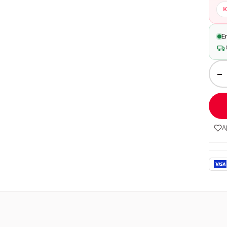
K
E
−
A