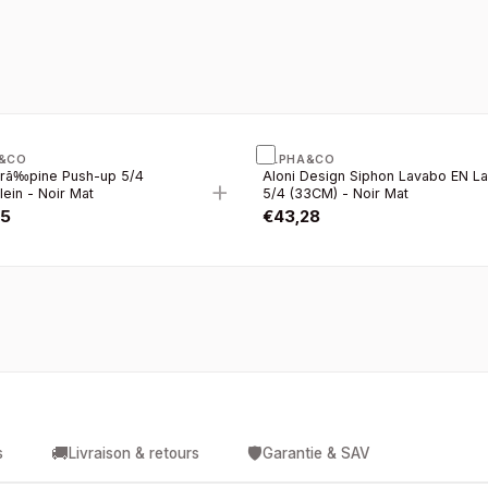
&CO
ALPHA&CO
Crã‰pine Push-up 5/4
Aloni Design Siphon Lavabo EN La
+
lein - Noir Mat
5/4 (33CM) - Noir Mat
15
€
43,28
🚚
🛡️
s
Livraison & retours
Garantie & SAV