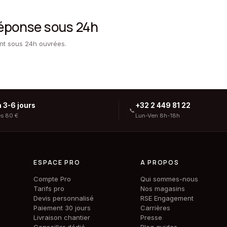
réponse sous 24h
ent sous 24h ouvrées.
n 3-6 jours
+32 2 449 81 22
📞
ès 80 €
Lun-Ven 8h-18h
ESPACE PRO
A PROPOS
Compte Pro
Qui sommes-nous
Tarifs pro
Nos magasins
Devis personnalisé
RSE Engagement
Paiement 30 jours
Carrières
Livraison chantier
Presse