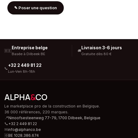
✎
Poser une question
Entreprise belge
Livraison 3-6 jours
🇧🇪
🚚
Basée à Dilbeek BE
Gratuite dès 80 €
+32 2 449 81 22
📞
Lun-Ven 8h-18h
ALPHA
&
CO
Le marketplace pro de la construction en Belgique.
36 000 références, 220 marques.
📍
Ninoofsesteenweg 77-79, 1700 Dilbeek,
Belgique
📞
+32 2 449 81 22
✉
info@alphanco.be
🆔
BE 1028.386.674