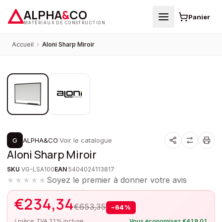
ALPHA
&
CO
Panier
MATÉRIAUX DE CONSTRUCTION
Accueil
›
Aloni Sharp Miroir
1
/
2
PROMOTION
G
ALPHA&CO
·
Voir le catalogue
Aloni Sharp Miroir
SKU
VG-LSA100
EAN
5404024113817
Soyez le premier à donner votre avis
★★★★★
€
234,34
€
653,35
−
64
%
/ pièce, TVA 21% incluse
Vous économisez
€
419,01