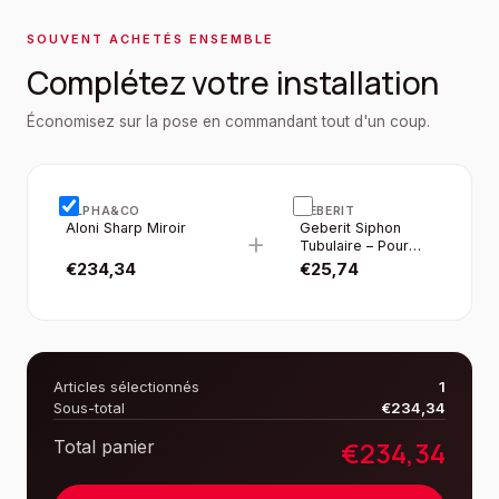
SOUVENT ACHETÉS ENSEMBLE
Complétez votre installation
Économisez sur la pose en commandant tout d'un coup.
ALPHA&CO
GEBERIT
Aloni Sharp Miroir
Geberit Siphon
+
Tubulaire – Pour
Lavabo – Gain DE
€
234,34
€
25,74
Place – Évacuation
Horizontale – 5/4” X
6/4” – Ø 40 MM –
Plastique – Blanc
Articles sélectionnés
1
Sous-total
€
234,34
€
234,34
Total panier