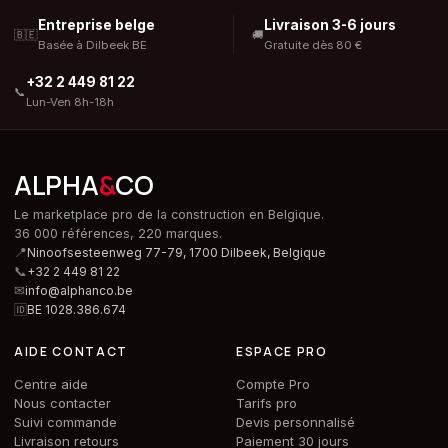
Entreprise belge
Livraison 3-6 jours
🇧🇪
🚚
Basée à Dilbeek BE
Gratuite dès 80 €
+32 2 449 81 22
📞
Lun-Ven 8h-18h
ALPHA
&
CO
Le marketplace pro de la construction en Belgique.
36 000 références, 220 marques.
📍
Ninoofsesteenweg 77-79, 1700 Dilbeek,
Belgique
📞
+32 2 449 81 22
✉
info@alphanco.be
🆔
BE 1028.386.674
AIDE CONTACT
ESPACE PRO
Centre aide
Compte Pro
Nous contacter
Tarifs pro
Suivi commande
Devis personnalisé
Livraison retours
Paiement 30 jours