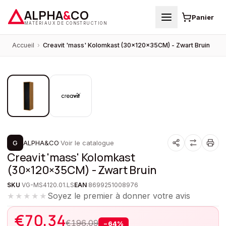
ALPHA
&
CO
Panier
MATÉRIAUX DE CONSTRUCTION
Accueil
›
Creavit 'mass' Kolomkast (30×120×35CM) - Zwart Bruin
1
/
2
PROMOTION
G
ALPHA&CO
·
Voir le catalogue
Creavit 'mass' Kolomkast
(30×120×35CM) - Zwart Bruin
SKU
VG-MS4120.01.LS
EAN
8699251008976
Soyez le premier à donner votre avis
★★★★★
€
70,34
€
196,09
−
64
%