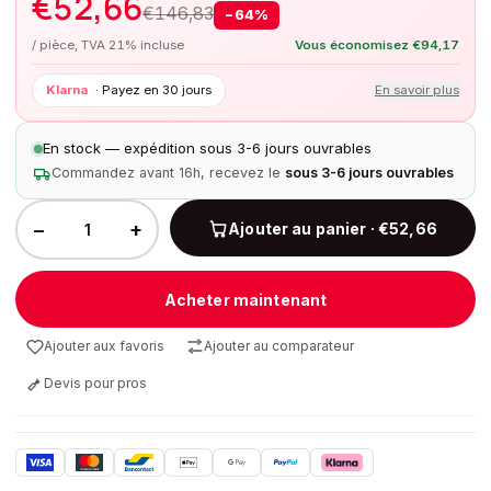
€
52,66
€
146,83
−
64
%
/ pièce, TVA 21% incluse
Vous économisez
€
94,17
Klarna
·
Payez en 30 jours
En savoir plus
En stock — expédition sous 3-6 jours ouvrables
Commandez avant 16h, recevez le
sous 3-6 jours ouvrables
−
+
Ajouter au panier · €52,66
Acheter maintenant
Ajouter aux favoris
Ajouter au comparateur
Devis pour pros