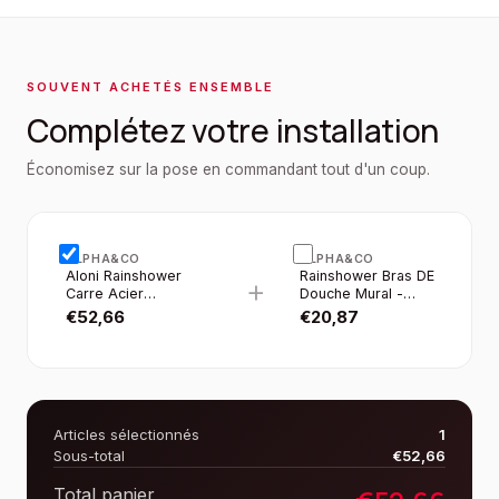
SOUVENT ACHETÉS ENSEMBLE
Complétez votre installation
Économisez sur la pose en commandant tout d'un coup.
ALPHA&CO
ALPHA&CO
Aloni Rainshower
Rainshower Bras DE
+
Carre Acier
Douche Mural -
Inoxydable Noir Mat
Universel - Courbé -
€
52,66
€
20,87
30×30CM
45 CM - Noir Mat
Articles sélectionnés
1
Sous-total
€
52,66
Total panier