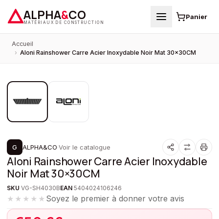
ALPHA
&
CO
Panier
MATÉRIAUX DE CONSTRUCTION
Accueil
›
Aloni Rainshower Carre Acier Inoxydable Noir Mat 30×30CM
1
/
2
PROMOTION
G
ALPHA&CO
·
Voir le catalogue
Aloni Rainshower Carre Acier Inoxydable
Noir Mat 30×30CM
SKU
VG-SH4030B
EAN
5404024106246
Soyez le premier à donner votre avis
★★★★★