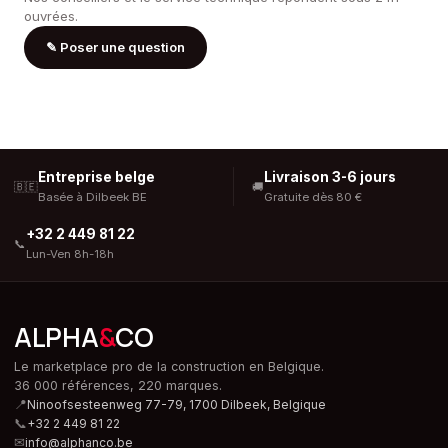
ouvrées.
✎
Poser une question
Entreprise belge
Livraison 3-6 jours
🇧🇪
🚚
Basée à Dilbeek BE
Gratuite dès 80 €
+32 2 449 81 22
📞
Lun-Ven 8h-18h
ALPHA
&
CO
Le marketplace pro de la construction en Belgique.
36 000 références, 220 marques.
📍
Ninoofsesteenweg 77-79, 1700 Dilbeek,
Belgique
📞
+32 2 449 81 22
✉
info@alphanco.be