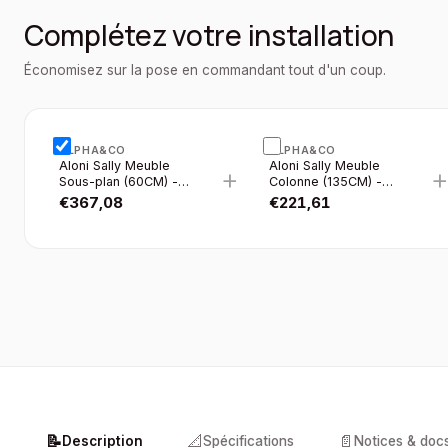
Complétez votre installation
Économisez sur la pose en commandant tout d'un coup.
ALPHA&CO
ALPHA&CO
Aloni Sally Meuble
Aloni Sally Meuble
+
Sous-plan (60CM) -
Colonne (135CM) -
Safir
Safir
€
367,08
€
221,61
📝
📐
📄
Description
Spécifications
Notices & doc