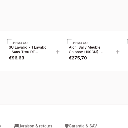
ALPHA&CO
ALPHA&CO
SU Lavabo - 1 Lavabo
Aloni Sally Meuble
+
+
+
- Sans Trou DE
Colonne (160CM) -
Robinet - Céramique
Safir
€
96,63
€
275,70
- 60×45 CM - Blanc
Brillant
🚚
🛡️
s
Livraison & retours
Garantie & SAV