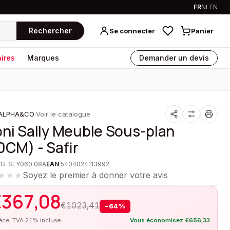
FR
NL
EN
Rechercher
Se connecter
Panier
ires
Marques
Demander un devis
ALPHA&CO
·
Voir le catalogue
oni Sally Meuble Sous-plan
0CM) - Safir
VG-SLY060.08A
EAN
5404024113992
Soyez le premier à donner votre avis
★★★
€
367,08
€
1023,41
−
64
%
ièce, TVA 21% incluse
Vous économisez
€
656,33