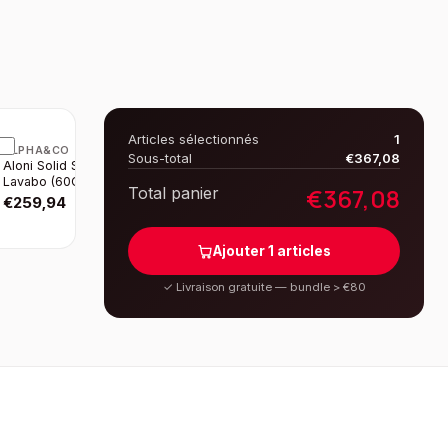
Articles sélectionnés
1
ALPHA&CO
Sous-total
€
367,08
Aloni Solid Surface
Lavabo (60CM) -
€
367,08
Total panier
Blanc
€
259,94
Ajouter
1
articles
✓
Livraison gratuite — bundle > €80