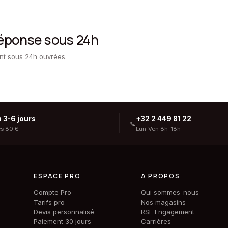
réponse sous 24h
ent sous 24h ouvrées.
n 3-6 jours
+32 2 449 81 22
📞
ès 80 €
Lun-Ven 8h-18h
ESPACE PRO
A PROPOS
Compte Pro
Qui sommes-nous
Tarifs pro
Nos magasins
Devis personnalisé
RSE Engagement
Paiement 30 jours
Carrières