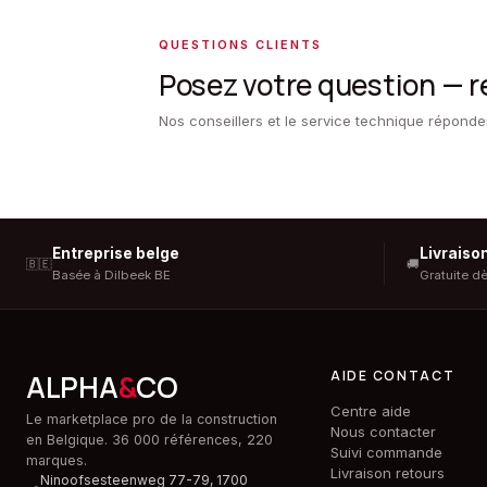
QUESTIONS CLIENTS
Posez votre question — 
Nos conseillers et le service technique répond
Entreprise belge
Livraiso
🇧🇪
🚚
Basée à Dilbeek BE
Gratuite d
AIDE CONTACT
ALPHA
&
CO
Centre aide
Le marketplace pro de la construction
Nous contacter
en Belgique. 36 000 références, 220
Suivi commande
marques.
Livraison retours
Ninoofsesteenweg 77-79, 1700