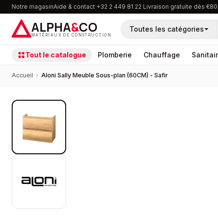
Notre magasin
Aide & contact
·
+32 2 449 81 22
·
Livraison gratuite dès €80
ALPHA
&
CO
Toutes les catégories
MATÉRIAUX DE CONSTRUCTION
Tout le catalogue
Plomberie
Chauffage
Sanitai
Accueil
›
Aloni Sally Meuble Sous-plan (60CM) - Safir
PROMOTION