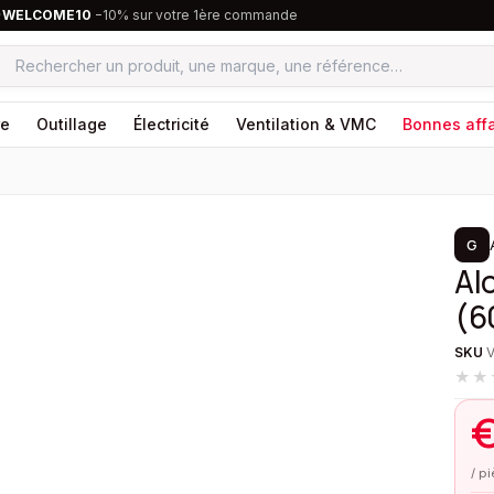
·
WELCOME10
−10% sur votre 1ère commande
re
Outillage
Électricité
Ventilation & VMC
Bonnes affa
1
/
2
G
Al
(6
SKU
★★
/ p