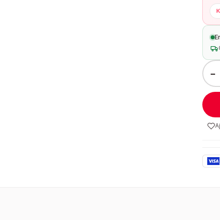
K
E
−
A