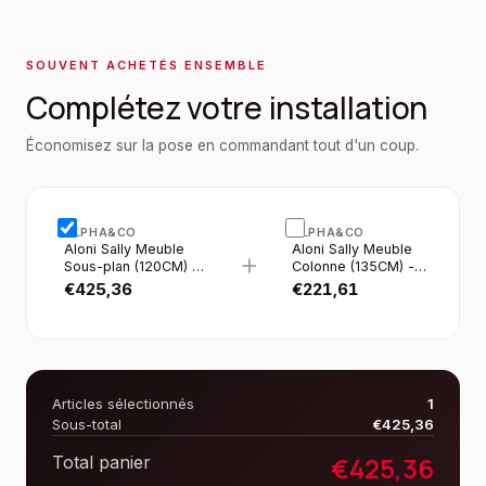
SOUVENT ACHETÉS ENSEMBLE
Complétez votre installation
Économisez sur la pose en commandant tout d'un coup.
ALPHA&CO
ALPHA&CO
Aloni Sally Meuble
Aloni Sally Meuble
+
Sous-plan (120CM) -
Colonne (135CM) -
Garda
Garda
€
425,36
€
221,61
Articles sélectionnés
1
Sous-total
€
425,36
€
425,36
Total panier