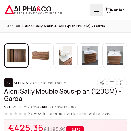
ALPHA
&
CO
Panier
MATÉRIAUX DE CONSTRUCTION
Accueil
›
Aloni Sally Meuble Sous-plan (120CM) - Garda
1
/
5
PROMOTION
G
ALPHA&CO
·
Voir le catalogue
Aloni Sally Meuble Sous-plan (120CM) -
Garda
SKU
VG-SLY120.05A
EAN
5404024103382
Soyez le premier à donner votre avis
★★★★★
€
425,36
€
1185,92
−
64
%