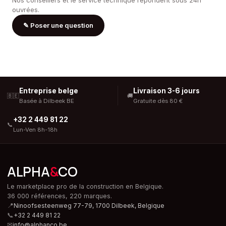
Nos conseillers et le service technique répondent sous 24h
ouvrées.
✎
Poser une question
Entreprise belge
Livraison 3-6 jours
🇧🇪
🚚
Basée à Dilbeek BE
Gratuite dès 80 €
+32 2 449 81 22
📞
Lun-Ven 8h-18h
ALPHA
&
CO
Le marketplace pro de la construction en Belgique.
36 000 références, 220 marques.
📍
Ninoofsesteenweg 77-79, 1700 Dilbeek,
Belgique
📞
+32 2 449 81 22
✉
info@alphanco.be