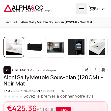
ALPHA
&
CO
Panier
MATÉRIAUX DE CONSTRUCTION
Accueil
›
Aloni Sally Meuble Sous-plan (120CM) - Noir Mat
1
/
5
PROMOTION
G
ALPHA&CO
·
Voir le catalogue
Aloni Sally Meuble Sous-plan (120CM) -
Noir Mat
SKU
VG-SLY120.06A
EAN
5404024113329
Soyez le premier à donner votre avis
★★★★★
€
425,36
€
1185,92
−
64
%