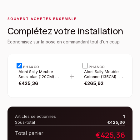
SOUVENT ACHETÉS ENSEMBLE
Complétez votre installation
Économisez sur la pose en commandant tout d'un coup.
ALPHA&CO
ALPHA&CO
Aloni Sally Meuble
Aloni Sally Meuble
+
Sous-plan (120CM) -
Colonne (135CM) -
Noir Mat
Noir Mat
€
425,36
€
265,92
Articles sélectionnés
1
Sous-total
€
425,36
€
425,36
Total panier