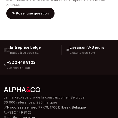
Nos conseillers et le service technique répondent sous 24h
ouvrées.
✎
Poser une question
Entreprise belge
Livraison 3-6 jours
🇧🇪
🚚
Basée à Dilbeek BE
Gratuite dès 80 €
+32 2 449 81 22
📞
Lun-Ven 8h-18h
ALPHA
&
CO
Le marketplace pro de la construction en Belgique.
36 000 références, 220 marques.
📍
Ninoofsesteenweg 77-79, 1700 Dilbeek,
Belgique
📞
+32 2 449 81 22
✉
info@alphanco.be