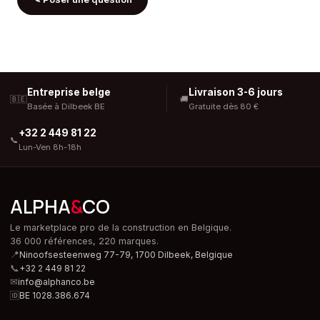
Entreprise belge
Livraison 3-6 jours
🇧🇪
🚚
Basée à Dilbeek BE
Gratuite dès 80 €
+32 2 449 81 22
📞
Lun-Ven 8h-18h
ALPHA
&
CO
Le marketplace pro de la construction en Belgique.
36 000 références, 220 marques.
📍
Ninoofsesteenweg 77-79, 1700 Dilbeek,
Belgique
📞
+32 2 449 81 22
✉
info@alphanco.be
🆔
BE 1028.386.674