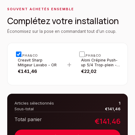
SOUVENT ACHETÉS ENSEMBLE
Complétez votre installation
Économisez sur la pose en commandant tout d'un coup.
ALPHA&CO
ALPHA&CO
Creavit Sharp
Aloni Crépine Push-
+
Mitigeur Lavabo - OR
up 5/4 Trop-plein -
OR Brossé
€
141,46
€
22,02
Articles sélectionnés
1
Sous-total
€
141,46
€
141,46
Total panier