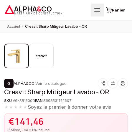
ALPHA
&
CO
Panier
MATÉRIAUX DE CONSTRUCTION
Accueil
›
Creavit Sharp Mitigeur Lavabo - OR
1
/
2
G
ALPHA&CO
·
Voir le catalogue
Creavit Sharp Mitigeur Lavabo - OR
SKU
VG-SR1500G
EAN
8698531142607
Soyez le premier à donner votre avis
★★★★★
€
141,46
/ pièce, TVA 21% incluse