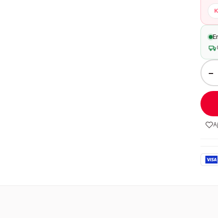
K
E
−
A