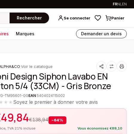
FR
NL
EN
Rechercher
Se connecter
Panier
ires
Marques
Demander un devis
ALPHA&CO
·
Voir le catalogue
oni Design Siphon Lavabo EN
iton 5/4 (33CM) - Gris Bronze
VG-TM95601-GG
EAN
5404024115002
Soyez le premier à donner votre avis
★★★
€
49,84
€
138,94
−
64
%
ièce, TVA 21% incluse
Vous économisez
€
89,10