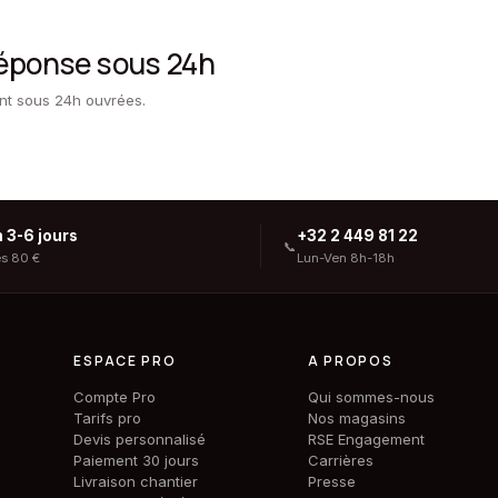
réponse sous 24h
ent sous 24h ouvrées.
n 3-6 jours
+32 2 449 81 22
📞
ès 80 €
Lun-Ven 8h-18h
ESPACE PRO
A PROPOS
Compte Pro
Qui sommes-nous
Tarifs pro
Nos magasins
Devis personnalisé
RSE Engagement
Paiement 30 jours
Carrières
Livraison chantier
Presse