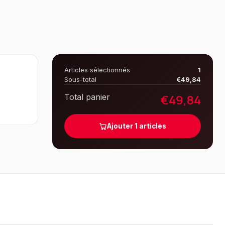
Articles sélectionnés
1
Sous-total
€
49,84
€
49,84
Total panier
Ajouter
1
articles