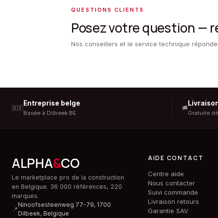
QUESTIONS CLIENTS
Posez votre question — 
Nos conseillers et le service technique répond
Entreprise belge
Livraiso
🇧🇪
🚚
Basée à Dilbeek BE
Gratuite d
AIDE CONTACT
ALPHA
&
CO
Centre aide
Le marketplace pro de la construction
Nous contacter
en Belgique. 36 000 références, 220
Suivi commande
marques.
Livraison retours
Ninoofsesteenweg 77-79, 1700
📍
Garantie SAV
Dilbeek,
Belgique