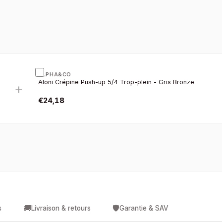
ALPHA&CO
Aloni Crépine Push-up 5/4 Trop-plein - Gris Bronze
+
€
24,18
🚚
🛡️
s
Livraison & retours
Garantie & SAV