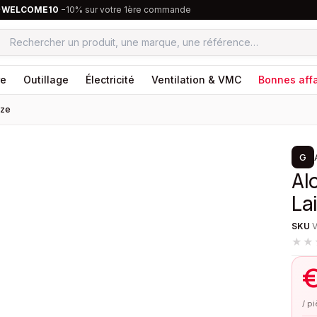
·
WELCOME10
−10% sur votre 1ère commande
re
Outillage
Électricité
Ventilation & VMC
Bonnes affa
nze
1
/
2
G
Al
La
SKU
★★
/ p