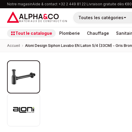
Notre magasin
Aide & contact
·
+32 2 449 81 22
·
Livraison gratuite dès €80
ALPHA
&
CO
Toutes les catégories
MATÉRIAUX DE CONSTRUCTION
Tout le catalogue
Plomberie
Chauffage
Sanitai
Accueil
›
Aloni Design Siphon Lavabo EN Laiton 5/4 (33CM) - Gris Bro
PROMOTION