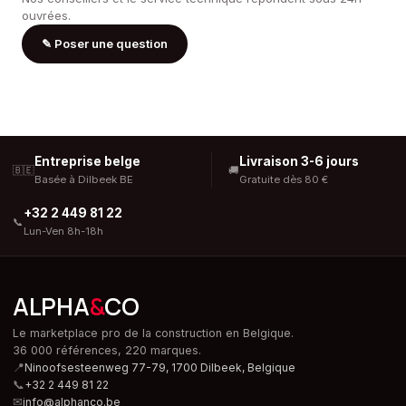
ouvrées.
✎
Poser une question
Entreprise belge
Livraison 3-6 jours
🇧🇪
🚚
Basée à Dilbeek BE
Gratuite dès 80 €
+32 2 449 81 22
📞
Lun-Ven 8h-18h
ALPHA
&
CO
Le marketplace pro de la construction en Belgique.
36 000 références, 220 marques.
📍
Ninoofsesteenweg 77-79, 1700 Dilbeek,
Belgique
📞
+32 2 449 81 22
✉
info@alphanco.be