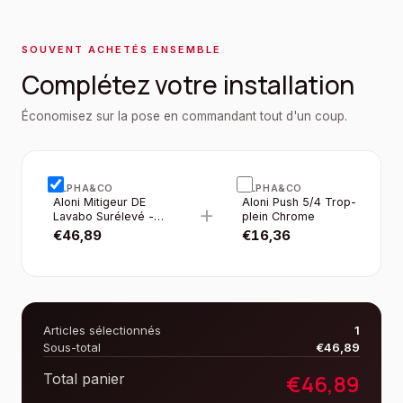
SOUVENT ACHETÉS ENSEMBLE
Complétez votre installation
Économisez sur la pose en commandant tout d'un coup.
ALPHA&CO
ALPHA&CO
Aloni Mitigeur DE
Aloni Push 5/4 Trop-
+
Lavabo Surélevé -
plein Chrome
Chrome
€
46,89
€
16,36
Articles sélectionnés
1
Sous-total
€
46,89
€
46,89
Total panier