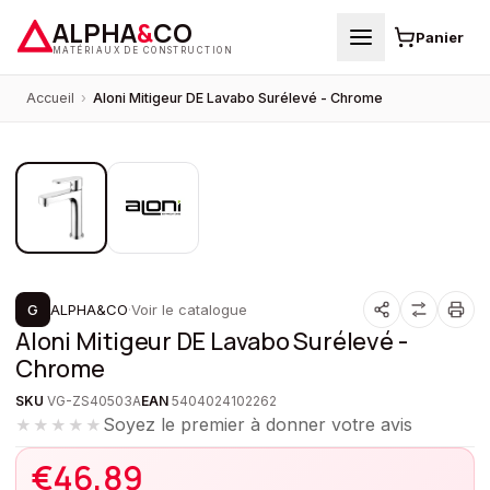
ALPHA
&
CO
Panier
MATÉRIAUX DE CONSTRUCTION
Accueil
›
Aloni Mitigeur DE Lavabo Surélevé - Chrome
1
/
2
G
ALPHA&CO
·
Voir le catalogue
Aloni Mitigeur DE Lavabo Surélevé -
Chrome
SKU
VG-ZS40503A
EAN
5404024102262
Soyez le premier à donner votre avis
★★★★★
€
46,89