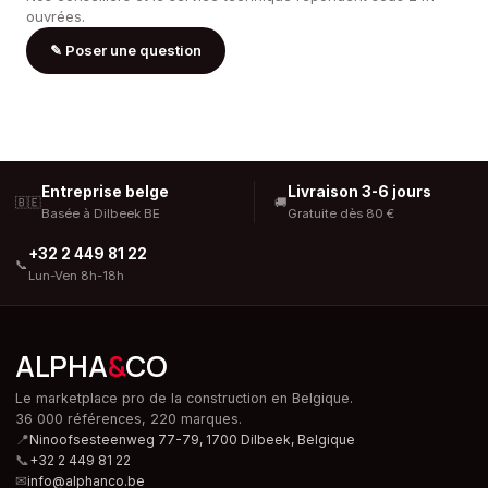
ouvrées.
✎
Poser une question
Entreprise belge
Livraison 3-6 jours
🇧🇪
🚚
Basée à Dilbeek BE
Gratuite dès 80 €
+32 2 449 81 22
📞
Lun-Ven 8h-18h
ALPHA
&
CO
Le marketplace pro de la construction en Belgique.
36 000 références, 220 marques.
📍
Ninoofsesteenweg 77-79, 1700 Dilbeek,
Belgique
📞
+32 2 449 81 22
✉
info@alphanco.be