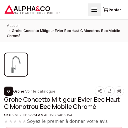
ALPHA
&
CO
Panier
MATÉRIAUX DE CONSTRUCTION
Accueil
›
Grohe Concetto Mitigeur Évier Bec Haut C Monotrou Bec Mobile
Chromé
1
/
1
G
Grohe
·
Voir le catalogue
Grohe Concetto Mitigeur Évier Bec Haut
C Monotrou Bec Mobile Chromé
SKU
VM-20016275
EAN
4005176466854
Soyez le premier à donner votre avis
★★★★★