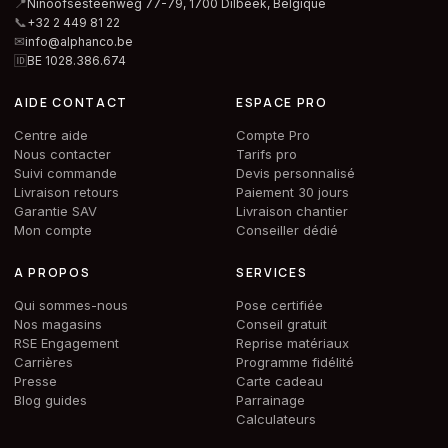
📍
Ninoofsesteenweg 77-79, 1700 Dilbeek,
Belgique
📞
+32 2 449 81 22
✉
info@alphanco.be
🆔
BE 1028.386.674
AIDE CONTACT
ESPACE PRO
Centre aide
Compte Pro
Nous contacter
Tarifs pro
Suivi commande
Devis personnalisé
Livraison retours
Paiement 30 jours
Garantie SAV
Livraison chantier
Mon compte
Conseiller dédié
A PROPOS
SERVICES
Qui sommes-nous
Pose certifiée
Nos magasins
Conseil gratuit
RSE Engagement
Reprise matériaux
Carrières
Programme fidélité
Presse
Carte cadeau
Blog guides
Parrainage
Calculateurs