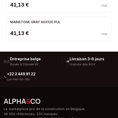
41,13 €
TVAC
MAINSTONE GRAY 60X120 PUL
41,13 €
TVAC
Entreprise belge
Livraison 3-6 jours
🇧🇪
🚚
Basée à Dilbeek BE
Gratuite dès 80 €
+32 2 449 81 22
📞
Lun-Ven 8h-18h
ALPHA
&
CO
Le marketplace pro de la construction en Belgique.
36 000 références, 220 marques.