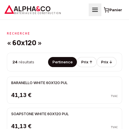
ALPHA
&
CO
Panier
MATÉRIAUX DE CONSTRUCTION
RECHERCHE
« 60x120 »
24
résultats
Pertinence
Prix ↑
Prix ↓
BARANELLO WHITE 60X120 PUL
41,13 €
TVAC
SOAPSTONE WHITE 60X120 PUL
41,13 €
TVAC